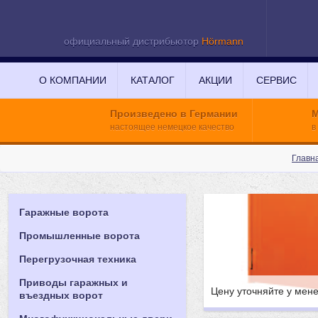
официальный дистрибьютор
Hörmann
О КОМПАНИИ
КАТАЛОГ
АКЦИИ
СЕРВИС
Произведено в Германии
М
настоящее немецкое качество
в
Главн
Гаражные ворота
Промышленные ворота
Перегрузочная техника
Приводы гаражных и
Цену уточняйте у мен
въездных ворот