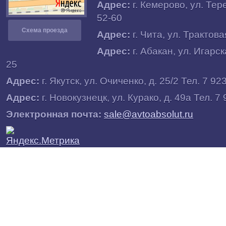
Адрес:
г.
Кемерово
, ул.
Тере
52-60
Схема проезда
Адрес:
г.
Чита
, ул.
Трактовая
Адрес:
г.
Абакан
, ул.
Игарска
25
Адрес:
г.
Якутск
, ул.
Очиченко, д. 25/2
Тел. 7 92
Адрес:
г.
Новокузнецк
, ул.
Курако, д. 49а
Тел. 7 
Электронная почта:
sale@avtoabsolut.ru