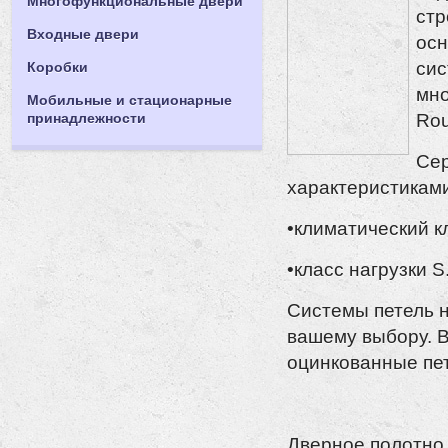
Многофункциональные двери
стр
Входные двери
осн
сис
Коробки
мно
Мобильные и стационарные
Rou
принадлежности
Сер
характеристиками
•климатический кла
•класс нагрузки S
Системы петель н
вашему выбору. 
оцинкованные пе
Дверное полотно 