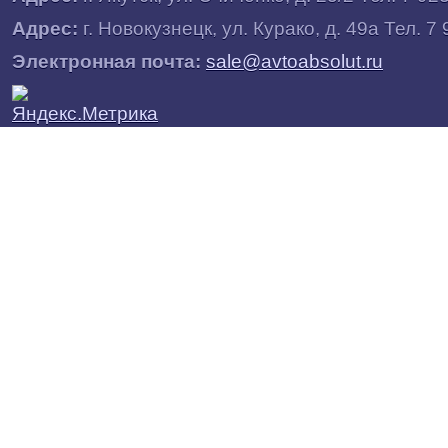
Адрес:
г.
Новокузнецк
, ул.
Курако, д. 49а
Тел. 7 
Электронная почта:
sale@avtoabsolut.ru