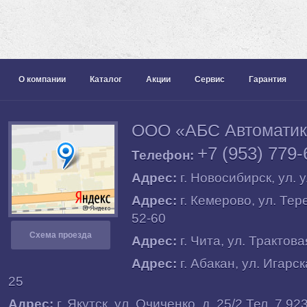
О компании
Каталог
Акции
Сервис
Гарантия
ООО «АБС Автомати
+7 (953) 779-
Телефон:
Адрес:
г.
Новосибирск
, ул.
у
Адрес:
г.
Кемерово
, ул.
Тере
52-60
Схема проезда
Адрес:
г.
Чита
, ул.
Трактовая
Адрес:
г.
Абакан
, ул.
Игарска
25
Адрес:
г.
Якутск
, ул.
Очиченко, д. 25/2
Тел. 7 92