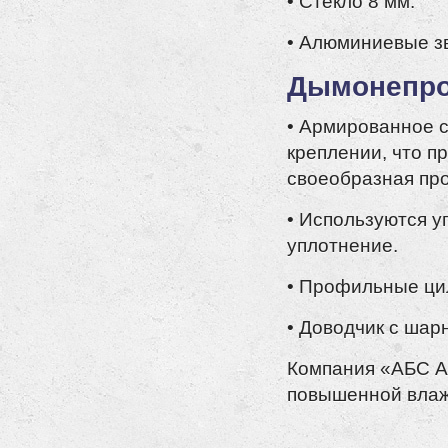
• Стекло 8 мм.
• Алюминиевые з
Дымонепрон
• Армированное с
креплении, что п
своеобразная про
• Используются у
уплотнение.
• Профильные ци
• Доводчик с ша
Компания «АБС А
повышенной влаж