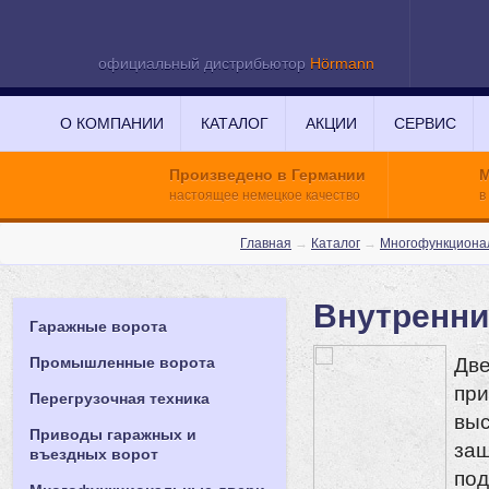
официальный дистрибьютор
Hörmann
О КОМПАНИИ
КАТАЛОГ
АКЦИИ
СЕРВИС
Произведено в Германии
М
настоящее немецкое качество
в
Главная
→
Каталог
→
Многофункциона
Внутренни
Гаражные ворота
Две
Промышленные ворота
при
Перегрузочная техника
выс
Приводы гаражных и
за
въездных ворот
под