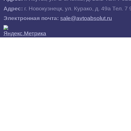
Адрес:
г.
Новокузнецк
, ул.
Курако, д. 49а
Тел. 7 
Электронная почта:
sale@avtoabsolut.ru