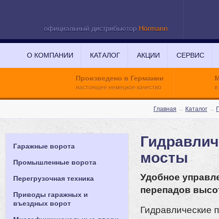
официальный дистрибьютор
Hörmann
О КОМПАНИИ
КАТАЛОГ
АКЦИИ
СЕРВИС
Произведено в Германии
М
настоящее немецкое качество
в
Главная
→
Каталог
→
Гидравлич
Гаражные ворота
мосты
Промышленные ворота
Удобное управл
Перегрузочная техника
перепадов высо
Приводы гаражных и
въездных ворот
Гидравлические 