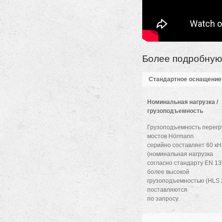
Более подробную
Стандартное оснащение
Номинальная нагрузка /
грузоподъемность
Грузоподъемность перег
мостов Hörmann
серийно составляет 60 кН
(номинальная нагрузка
согласно стандарту EN 13
более высокой
грузоподъемностью (HLS 2
поставляются
по запросу.