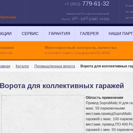
779-61-32
+7 (953)
В вы
по п
звонок по России бесплатный
Hörmann
дого
00
00
9
- 18
(GMT +4:00)
Пн-Пт:
АКЦИИ
СЕРВИС
ГАРАНТИЯ
ГАЛЕРЕЯ
НАШИ ПАР
рмании
Многократный контроль качества
ПОИСК
ачество
в соответствии с стандартом ISO 9000
лавная
→
Каталог
→
Промышленные ворота
→
Ворота для коллективных га
Ворота для коллективных гаражей
Область применения
Привод SupraMatic H для г
макс. 50 парковочными
местами,приводSupraMatic 
гаражей с макс. 100 парко
местами, привод ITO 400 F
гаражей с мин. 50 парково