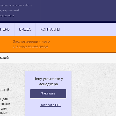
ходные дни время работы
редварительной
воренности
ТНЕРЫ
ВИДЕО
КОНТАКТЫ
Экологически чисто
для окружающей среды
ражей
Цену уточняйте у
менеджера
аражей с
Заказать
T для
вочными
Каталог в PDF
U для
чными