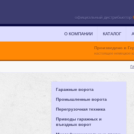
официальный дистрибьютор
О КОМПАНИИ
КАТАЛОГ
Произведено в Ге
настоящее немецкое к
Г
Гаражные ворота
Промышленные ворота
Перегрузочная техника
Приводы гаражных и
въездных ворот