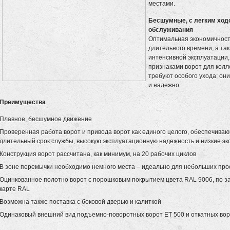
местами.
Бесшумные, с легким ход
обслуживания
Оптимальная экономичность
длительного времени, а та
интенсивной эксплуатации
признаками ворот для колл
требуют особого ухода; он
и надежно.
Преимущества
Плавное, бесшумное движение
Проверенная работа ворот и привода ворот как единого целого, обеспечив
длительный срок службы, высокую эксплуатационную надежность и низкие э
Конструкция ворот рассчитана, как минимум, на 20 рабочих циклов
В зоне перемычки необходимо немного места – идеально для небольших про
Оцинкованное полотно ворот с порошковым покрытием цвета RAL 9006, по зап
карте RAL
Возможна также поставка с боковой дверью и калиткой
Одинаковый внешний вид подъемно-поворотных ворот ЕТ 500 и откатных вор